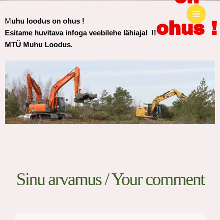
M
uhu loodus on ohus !
ohus !
Esitame huvitava infoga veebilehe lähiajal !!
MTÜ Muhu Loodus.
Sinu arvamus / Your comment